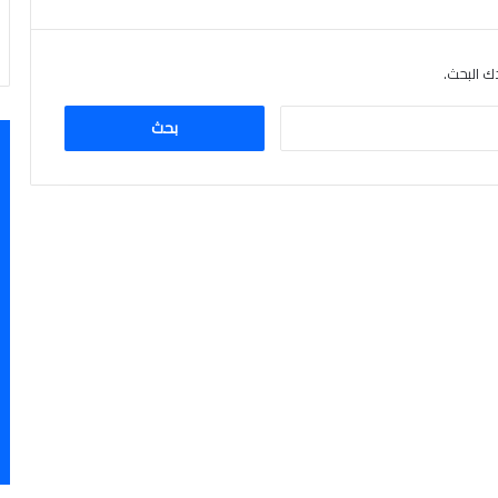
دك البحث.
ا
ل
ب
ح
ث
ع
ن
: