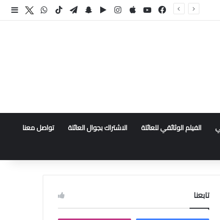
فيسبوك
‫YouTube
انستقرام
سناب تشات
تيلقرام
‫TikTok
واتساب
اكس
إضا
ي
الفيلم الوثائقي للعائلة
الاشتراك بجوال العائلة
تواصل معنا
تابعنا