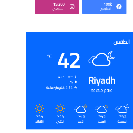
19٬200
100k
المتابعين
المتابعين
الطقس
42
℃
Riyadh
42º - 36º
7%
4.34 كيلومتر/ساعة
غيوم متفرقة
44
44
45
45
42
℃
℃
℃
℃
℃
الجمعة
السبت
الأحد
الأثنين
الثلاثاء