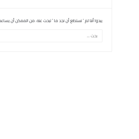
يبدوا أننا لم ’ نستطع أن نجد ما ’ تبحث عنه. من الممكن أن يساع