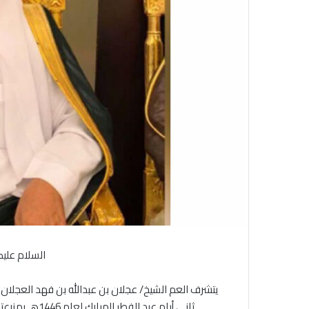
ل
ك
ت
ر
و
ن
ي
ا
السلام عليك
يتشرف العم الشيخ/ عجلان بن عبدالله بن فهد العجلا
ثاني أيام عيد الفطر المبارك لعام 1446هـ بمزرعته الكائنة في بلدة البرة ، والدعوة عامة لجميع أفراد الأسرة.