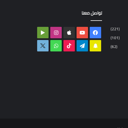
تواصل معنا
(221)
فيسبوك
‫YouTube
انستقرام
‏Google
(101)
Play
سناب
تيلقرام
‫TikTok
واتساب
اكس
(62)
تشات