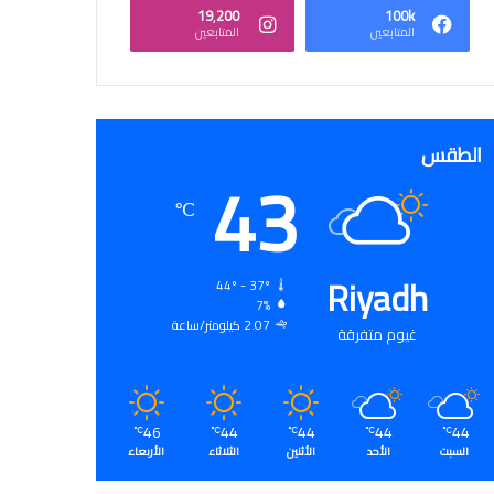
19٬200
100k
المتابعين
المتابعين
الطقس
43
℃
Riyadh
44º - 37º
7%
2.07 كيلومتر/ساعة
غيوم متفرقة
46
44
44
44
44
℃
℃
℃
℃
℃
السبت
الأحد
الأثنين
الثلاثاء
الأربعاء