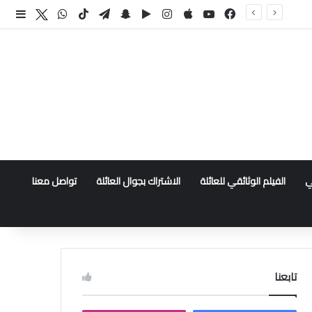
فيسبوك
‫YouTube
انستقرام
سناب تشات
تيلقرام
‫TikTok
واتساب
اكس
إضا
ي
الفيلم الوثائقي للعائلة
الاشتراك بجوال العائلة
تواصل معنا
تابعنا