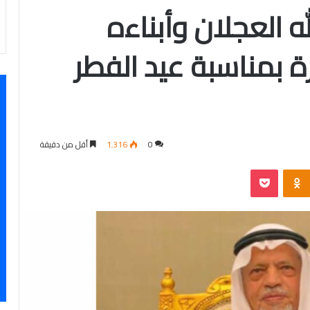
ه العجلان وأبناءه
 بمناسبة عيد الفطر
0
1٬316
أقل من دقيقة
‫Pocket
Odnoklassniki