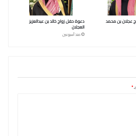
ط
ر
ا
 عجلان بن محمد
دعوة حفل زواج خالد بن عبدالعزيز
ل
العجلان
م
منذ أسبوعين
ب
ا
ر
ك
١
٤
٤
٦
ﮪ
ـ
*