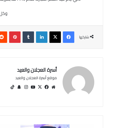
وكل ع
فيسبوك
‫X
لينكدإن
‏Tumblr
بينتيريست
شاركها
أسرة العجلان والعيد
موقع أسرة العجلان والعيد
مو
في
‫X
‫You
انس
سنا
‫Tik
قع
سب
Tu
تقرا
ب
Tok
الوي
وك
be
م
تشا
ب
ت
د