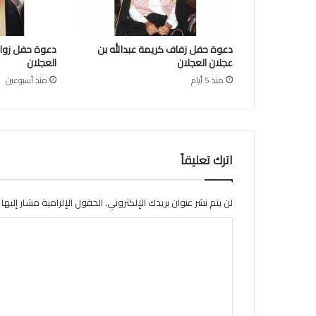
ع
ب
د
دعوة حفل زفاف كريمة عبدالله بن
دعوة حفل زواج
ا
عجلان العجلان
العجلان
ل
منذ 5 أيام
منذ أسبوعين
ع
ز
ي
ز
ا
ل
اترك تعليقاً
ع
ج
ل
لن يتم نشر عنوان بريدك الإلكتروني.
الحقول الإلزامية مشار إليها ب
ا
ا
ن
ل
ت
ع
ل