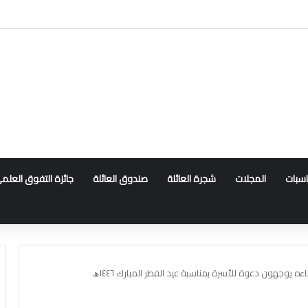
ناسبات
المجلات
شجرة العائلة
صندوق العائلة
جائزة التفوق العلم
اءه يوجهون دعوة للأسرة بمناسبة عيد الفطر المبارك ١٤٤٦ﮪ