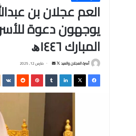
العم عجلان بن عبدالل
يوجهون دعوة للأسرة
المبارك ١٤٤٦ﮪ
أسرة العجلان والعيد
ت
أ
مارس 12, 2025
ا
ر
فيسبوك
‫X
لينكدإن
‏Tumblr
بينتيريست
‏Reddit
‏VKontakte
ب
س
ع
ل
ع
ب
ل
ر
ى
ي
X
د
ا
إ