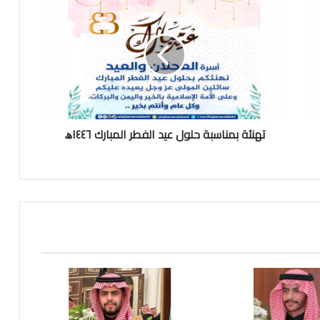
ه
ن
ئ
ة
ب
م
ن
ا
تهنئة بمناسبة حلول عيد الفطر المبارك ١٤٤٦ﮪ
س
ب
ة
ح
ل
و
ل
ع
ي
د
ا
ل
ف