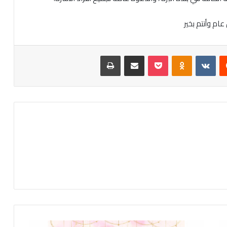
ام وأنتم بخير
‏Reddit
‏VKontakte
Odnoklassniki
‫Pocket
مشاركة عبر البريد
طباعة
ت