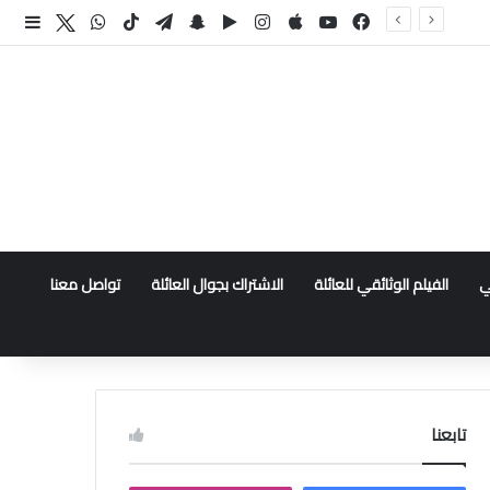
فيسبوك
‫YouTube
انستقرام
سناب تشات
تيلقرام
‫TikTok
واتساب
اكس
إضا
ي
الفيلم الوثائقي للعائلة
الاشتراك بجوال العائلة
تواصل معنا
تابعنا