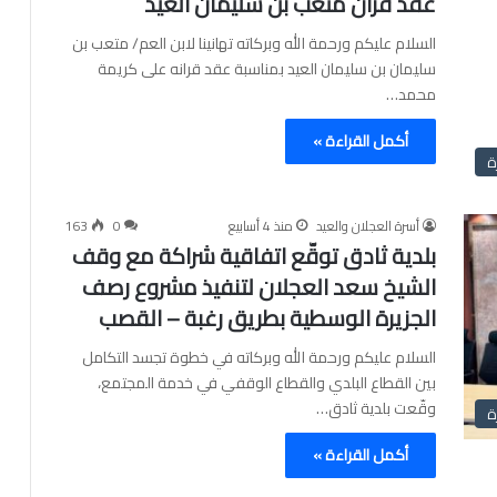
عقد قران متعب بن سليمان العيد
السلام عليكم ورحمة الله وبركاته تهانينا لابن العم/ متعب بن
سليمان بن سليمان العيد بمناسبة عقد قرانه على كريمة
محمد…
أكمل القراءة »
ة
أسرة العجلان والعيد
منذ 4 أسابيع
0
163
بلدية ثادق توقّع اتفاقية شراكة مع وقف
الشيخ سعد العجلان لتنفيذ مشروع رصف
الجزيرة الوسطية بطريق رغبة – القصب
السلام عليكم ورحمة الله وبركاته في خطوة تجسد التكامل
بين القطاع البلدي والقطاع الوقفي في خدمة المجتمع،
وقّعت بلدية ثادق…
ة
أكمل القراءة »