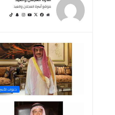
موقع أسرة العجلان والعيد
مو
في
‫X
‫You
انس
سنا
‫Tik
قع
سب
Tu
تقرا
ب
Tok
الوي
وك
be
م
تشا
ب
ت
دعوات الأسر