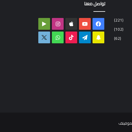
تواصل معنا
(221)
فيسبوك
‫YouTube
انستقرام
‏Google
(102)
Play
سناب
تيلقرام
‫TikTok
واتساب
اكس
(62)
تشات
موفينف