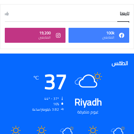
تابعنا
19٬200
100k
المتابعين
المتابعين
الطقس
37
℃
Riyadh
44º - 37º
16%
3.82 كيلومتر/ساعة
غيوم متفرقة