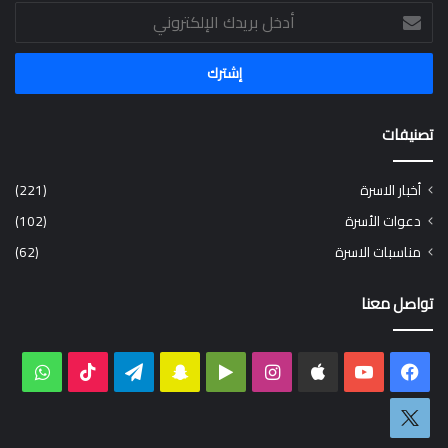
أدخل
بريدك
الإلكتروني
تصنيفات
أخبار الاسرة
(221)
دعوات الأسرة
(102)
مناسبات الاسرة
(62)
تواصل معنا
فيسبوك
‫YouTube
انستقرام
‏Google
سناب
تيلقرام
‫TikTok
واتس
Play
تشات
اكس