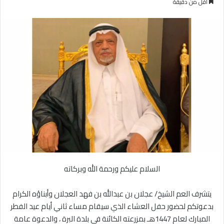
أقل من دقيقة
ب
س
ع
ل
ع
ب
ل
ر
ى
ي
X
د
ا
إ
ل
ك
ت
ر
و
ن
السلام عليكم ورحمة الله وبركاته
ي
ا
يتشرف العم الشيخ/ عجلان بن عبدالله بن فهد العجلان وأبناؤه الكرام
بدعوتكم لحضور حفل العشاء الذي سيقام مساء ثاني أيام عيد الفطر
المبارك لعام 1447هـ بمزرعته الكائنة في بلدة البرة ، والدعوة عامة