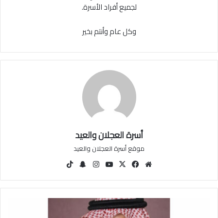
لجميع أفراد الأسرة.
وكل عام وأنتم بخير
أسرة العجلان والعيد
موقع أسرة العجلان والعيد
مو
في
‫X
‫You
انس
سنا
‫Tik
قع
سب
Tu
تقرا
ب
Tok
الوي
وك
be
م
تشا
ب
ت
أ
ب