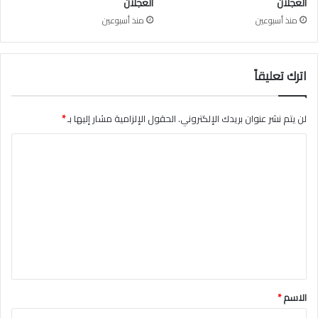
العجلان
العجلان
د
منذ أسبوعين
منذ أسبوعين
ع
و
ة
ل
اترك تعليقاً
ل
أ
س
لن يتم نشر عنوان بريدك الإلكتروني.
الحقول الإلزامية مشار إليها بـ
*
ر
ا
ة
ب
ل
م
ت
ن
ا
ع
س
ل
ب
ي
ة
س
ق
ل
*
ا
الاسم
*
م