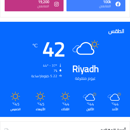
19٬200
100k
المتابعين
المتابعين
الطقس
42
℃
Riyadh
44º - 37º
7%
5.22 كيلومتر/ساعة
غيوم متفرقة
45
45
44
44
44
℃
℃
℃
℃
℃
الأحد
الأثنين
الثلاثاء
الأربعاء
الخميس