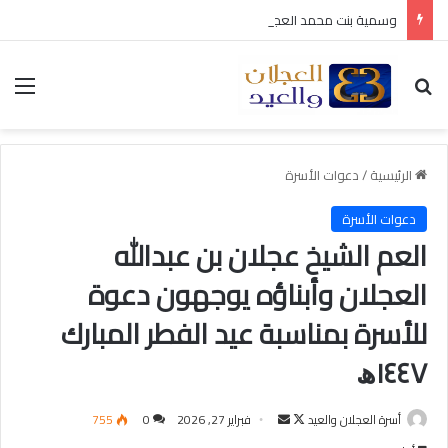
وسمية بنت محمد العجلان في ذمة الله
بحث عن
الق
الرئيسية
/
دعوات الأسرة
دعوات الأسرة
العم الشيخ عجلان بن عبدالله
العجلان وأبناؤه يوجهون دعوة
للأسرة بمناسبة عيد الفطر المبارك
١٤٤٧ﮪ
أسرة العجلان والعيد
ت
أ
فبراير 27, 2026
0
755
ا
ر