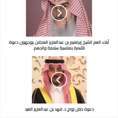
ن
ا
ء
ا
ل
ع
م
أبناء العم الشيخ إبراهيم بن عبدالعزيز العجلان يوجهون دعوة
ا
ل
للأسرة بمناسبة سلامة والدهم
ش
ي
د
خ
ع
إ
و
ب
ة
ر
ح
ا
ف
ه
ل
ي
ز
م
و
ب
دعوة حفل زواج د. فهد بن عبدالعزيز العيد
ا
ن
ج