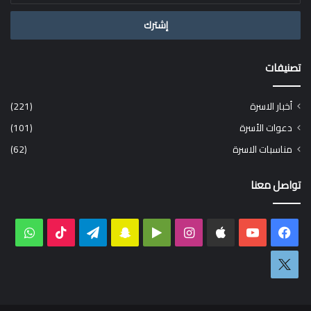
الإلكتروني
تصنيفات
أخبار الاسرة
(221)
دعوات الأسرة
(101)
مناسبات الاسرة
(62)
تواصل معنا
فيسبوك
‫YouTube
انستقرام
‏Google
سناب
تيلقرام
‫TikTok
واتس
Play
تشات
اكس