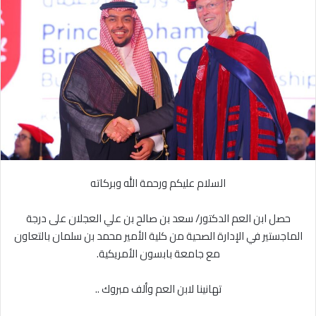
ل
ر
ى
ي
X
د
ا
إ
ل
ك
ت
ر
و
ن
السلام عليكم ورحمة الله وبركاته
ي
ا
حصل ابن العم الدكتور/ سعد بن صالح بن علي العجلان على درجة
الماجستير في الإدارة الصحية من كلية الأمير محمد بن سلمان بالتعاون
مع جامعة بابسون الأمريكية.
تهانينا لابن العم وألف مبروك ..