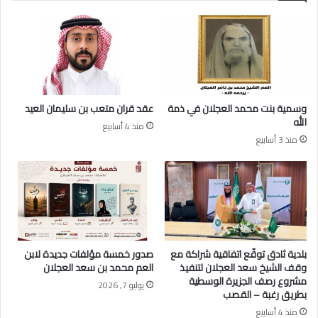
ز
ة
ي
ا
ز
ل
ب
د
ن
ك
ع
ت
ج
و
وسمية بنت محمد العجلان في ذمة
عقد قران متعب بن سليمان العيد
ل
ر
الله
منذ 4 أسابيع
ا
ع
منذ 3 أسابيع
ن
ج
ا
ل
ل
ا
ع
ن
ج
ب
ل
ن
ا
م
ن
ح
بلدية ثادق توقّع اتفاقية شراكة مع
صدور خمسة مؤلفات جديدة لابن
م
وقف الشيخ سعد العجلان لتنفيذ
العم محمد بن سعد العجلان
د
مشروع رصف الجزيرة الوسطية
يوليو 7, 2026
ا
بطريق رغبة – القصب
ل
منذ 4 أسابيع