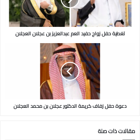
ح
ف
ل
ز
تغطية حفل زواج حفيد العم عبدالعزيز بن عجلان العجلان
و
ا
ج
د
ح
ع
ف
و
ي
ة
د
ح
ا
ف
ل
ل
ع
ز
م
ف
ع
دعوة حفل زفاف كريمة الدكتور عجلان بن محمد العجلان
ا
ب
ف
د
ك
ا
ر
مقالات ذات صلة
ل
ي
ع
م