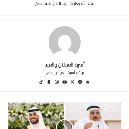
نفع الله بعلمه الإسلام والمسلمين
أسرة العجلان والعيد
موقع أسرة العجلان والعيد
مو
في
‫X
‫You
انس
سنا
‫Tik
قع
سب
Tu
تقرا
ب
Tok
الوي
وك
be
م
تشا
ب
ت
ت
غ
ط
ي
ة