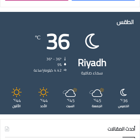
الطقس
36
℃
Riyadh
36º - 36º
9%
4.42 كيلومتر/ساعة
سماء صافية
44
44
45
45
36
℃
℃
℃
℃
℃
الخميس
الجمعة
السبت
الأحد
الأثنين
أحدث المقالات