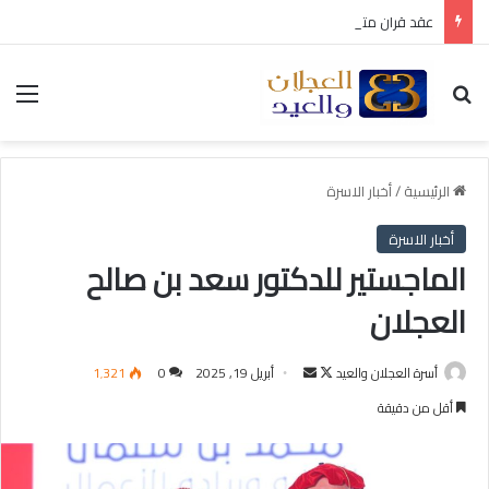
عقد قران متعب بن سليمان العيد
بحث عن
الق
الرئيسية
/
أخبار الاسرة
أخبار الاسرة
الماجستير للدكتور سعد بن صالح
العجلان
أسرة العجلان والعيد
ت
أ
أبريل 19, 2025
0
1٬321
ا
ر
أقل من دقيقة
ب
س
ع
ل
ع
ب