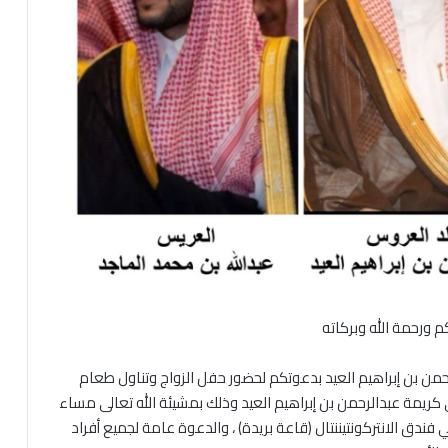
م ورحمة الله وبركاته
من بن إبراهيم العيد بدعوتكم لحضور حفل الزواج وتناول طعام
ى كريمة عبدالرحمن بن إبراهيم العيد وذلك بمشيئة الله تعالى مساء
معة 1446/11/04ﮪ الموافق 2025/05/02م في فندق الانتركونتيننتال (قاعة بريدة) ، والدعوة عامة لجميع أفراد