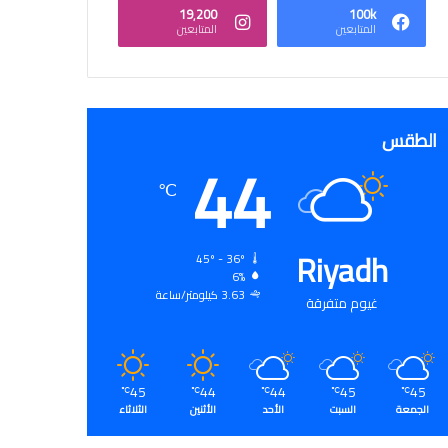
19٬200
100k
المتابعين
المتابعين
الطقس
44
℃
Riyadh
45º - 36º
6%
3.63 كيلومتر/ساعة
غيوم متفرقة
45
44
44
45
45
℃
℃
℃
℃
℃
الجمعة
السبت
الأحد
الأثنين
الثلاثاء