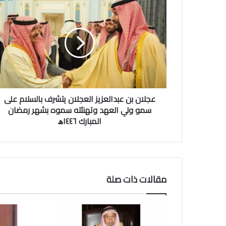
ع
ج
ل
ا
ن
ب
ن
ع
ب
عجلان بن عبدالعزيز العجلان يتشرف بالسلام على
د
ا
سمو ولي العهد وتهنئته سموه بشهر رمضان
ل
المبارك ١٤٤٦ﮪ
ع
ز
ي
ز
ا
مقالات ذات صلة
ل
ع
ج
ل
ا