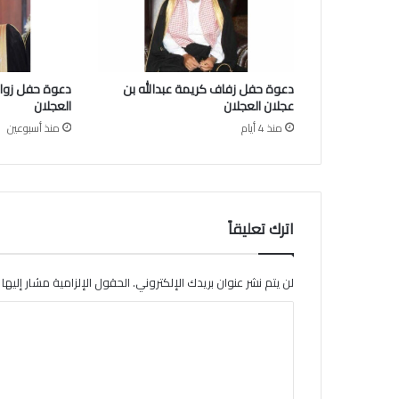
ن
ي
ت
ش
دعوة حفل زفاف كريمة عبدالله بن
دعوة حفل زواج
ر
عجلان العجلان
العجلان
ف
منذ 4 أيام
منذ أسبوعين
ب
ا
ل
س
ل
ا
اترك تعليقاً
م
ع
ل
لن يتم نشر عنوان بريدك الإلكتروني.
الحقول الإلزامية مشار إليها ب
ى
ا
س
م
ل
و
ت
و
ل
ع