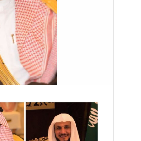
ر
و
ن
ي
ا