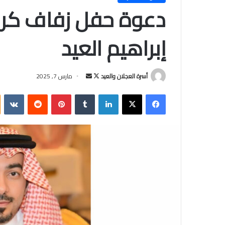
دعوة حفل زفاف كري
إبراهيم العيد
أسرة العجلان والعيد
ت
أ
مارس 7, 2025
ا
ر
فيسبوك
‫X
لينكدإن
‏Tumblr
بينتيريست
‏Reddit
‏VKontakte
ب
س
ع
ل
ع
ب
ل
ر
ى
ي
X
د
ا
إ
ل
ك
ت