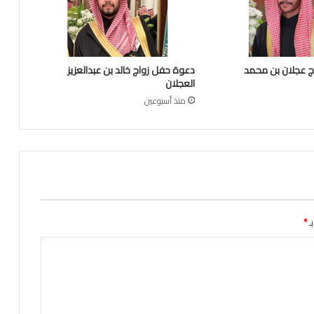
و
ج
ه
و
 عجلان بن محمد
دعوة حفل زواج خالد بن عبدالعزيز
ن
العجلان
د
منذ أسبوعين
ع
و
ة
ل
ل
أ
س
ر
ة
ـ
*
ب
م
ن
ا
س
ب