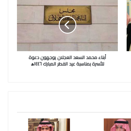
أ
ب
ن
ا
ء
م
ح
م
د
أبناء محمد السعد العجلان يوجهون دعوة
ا
ل
للأسرة بمناسبة عيد الفطر المبارك ١٤٤٦ﮪ
س
ع
د
ا
ل
ع
ج
ل
ا
ن
ي