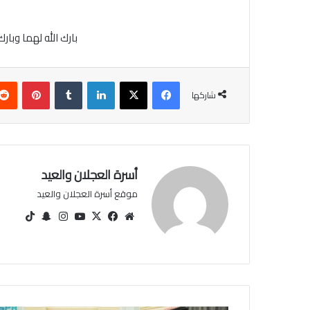
بارك الله لهما وبار
فيسبوك
‫X
لينكدإن
‏Tumblr
بينتيريست
شاركها
أسرة العجلان والعيد
موقع أسرة العجلان والعيد
مو
في
‫X
‫You
انس
سنا
‫Tik
قع
سب
Tu
تقرا
ب
Tok
الوي
وك
be
م
تشا
ب
ت