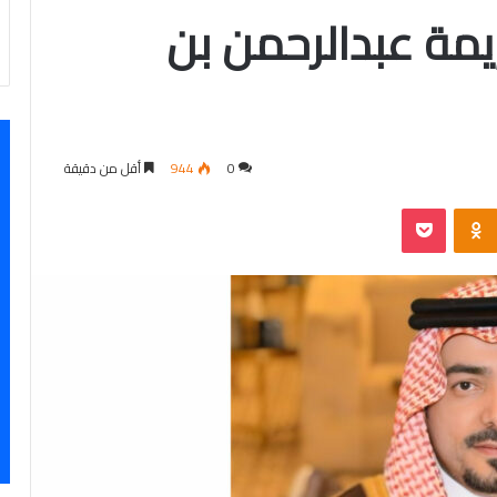
مة عبدالرحمن بن
0
944
أقل من دقيقة
‫Pocket
Odnoklassniki