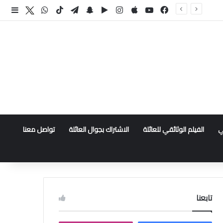
فيسبوك
‫YouTube
انستقرام
سناب تشات
تيلقرام
‫TikTok
واتساب
اكس
إضا
ي
الفيلم الوثائقي للعائلة
الاشتراك بجوال العائلة
تواصل معنا
تابعنا