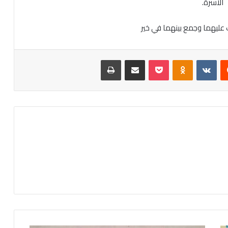
الأسرة.
ك عليهما وجمع بينهما في خير
‏Reddit
‏VKontakte
Odnoklassniki
‫Pocket
مشاركة عبر البريد
طباعة