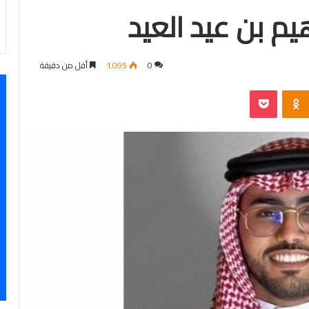
يم بن عيد العيد
0
1٬095
أقل من دقيقة
‫Pocket
Odnoklassniki