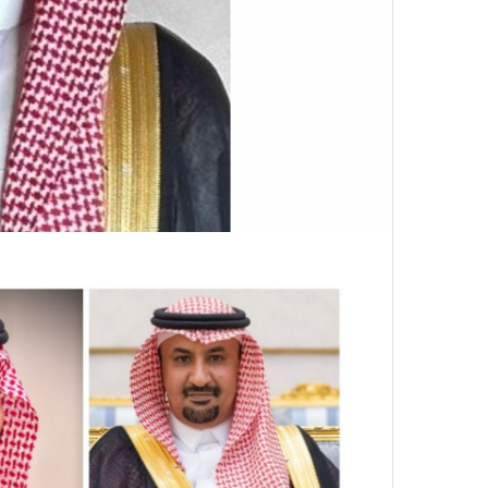
ن
ي
ا