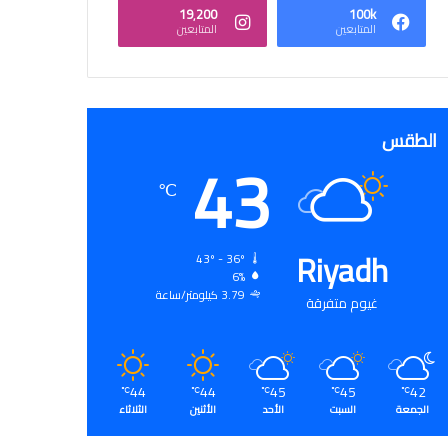
19٬200
100k
المتابعين
المتابعين
الطقس
43
℃
Riyadh
43º - 36º
6%
3.79 كيلومتر/ساعة
غيوم متفرقة
44
44
45
45
42
℃
℃
℃
℃
℃
الجمعة
السبت
الأحد
الأثنين
الثلاثاء