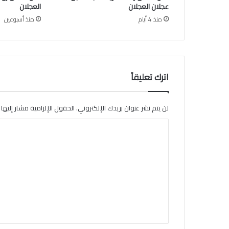
عجلان العجلان
العجلان
ل
منذ 4 أيام
منذ أسبوعين
ع
ج
ل
ا
ن
اترك تعليقاً
لن يتم نشر عنوان بريدك الإلكتروني.
الحقول الإلزامية مشار إليها ب
ا
ل
ت
ع
ل
ي
ق