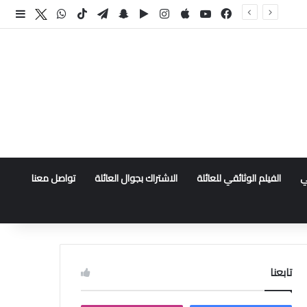
فيسبوك
‫YouTube
انستقرام
سناب تشات
تيلقرام
‫TikTok
واتساب
اكس
إضا
ي
الفيلم الوثائقي للعائلة
الاشتراك بجوال العائلة
تواصل معنا
تابعنا