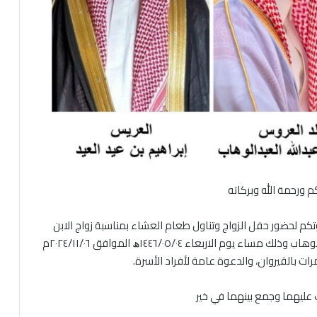
م ورحمة الله وبركاته
وتكم لحضور حفل الزواج وتناول طعام العشاء بمناسبة زواج الابن
(إبراهيم بن عيد العيد) على كريمة أحمد بن عبدالله العبدالوهاب وذلك مساء يوم الاربعاء ١٤٤٦/٠٥/٠٤ﮪ الموافق ٢٠٢٤/١١/٠٦م
رات بالقيروان، والدعوة عامة لأفراد الأسرة.
ك عليهما وجمع بينهما في خير