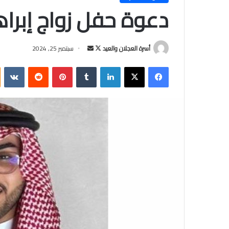
دعوة حفل زواج إبراه
أسرة العجلان والعيد
ت
أ
سبتمبر 25, 2024
ا
ر
فيسبوك
‫X
لينكدإن
‏Tumblr
بينتيريست
‏Reddit
‏VKontakte
ب
س
ع
ل
ع
ب
ل
ر
ى
ي
X
د
ا
إ
ل
ك
ت
ر
و