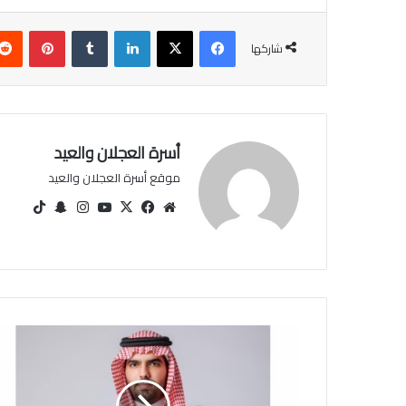
فيسبوك
‫X
لينكدإن
‏Tumblr
بينتيريست
شاركها
أسرة العجلان والعيد
موقع أسرة العجلان والعيد
مو
في
‫X
‫You
انس
سنا
‫Tik
قع
سب
Tu
تقرا
ب
Tok
الوي
وك
be
م
تشا
ب
ت
د
ع
و
ة