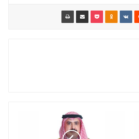
‏Reddit
‏VKontakte
Odnoklassniki
‫Pocket
مشاركة عبر البريد
طباعة
د
ع
و
ة