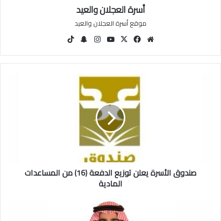
أسرة العجلان والعيد
موقع أسرة العجلان والعيد
مو
في
‫X
‫You
انس
سنا
‫Tik
قع
سب
Tu
تقرا
ب
Tok
الوي
وك
be
م
تشا
ب
ت
ص
ن
د
و
ق
ا
ل
أ
س
صندوق الأسرة يعلن توزيع الدفعة (16) من المساعدات
ر
ة
المادية
ي
ع
د
ل
ع