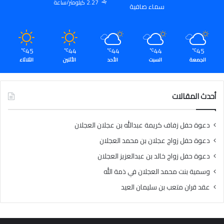
2.27 كيلومتر/ساعة
سماء صافية
45
44
44
44
45
℃
℃
℃
℃
℃
الجمعة
السبت
الأحد
الأثنين
الثلاثاء
أحدث المقالات
دعوة حفل زفاف كريمة عبدالله بن عجلان العجلان
دعوة حفل زواج عجلان بن محمد العجلان
دعوة حفل زواج خالد بن عبدالعزيز العجلان
وسمية بنت محمد العجلان في ذمة الله
عقد قران متعب بن سليمان العيد