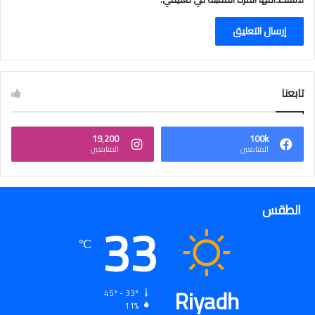
تابعنا
19٬200
100k
المتابعين
المتابعين
الطقس
33
℃
Riyadh
45º - 33º
11%