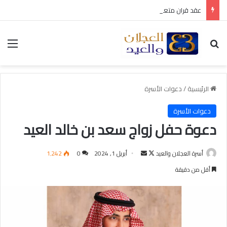
عقد قران متعب بن سليمان العيد
بحث عن
الق
الرئيسية
/
دعوات الأسرة
دعوات الأسرة
دعوة حفل زواج سعد بن خالد العيد
أسرة العجلان والعيد
ت
أ
أبريل 1, 2024
0
1٬242
ا
ر
أقل من دقيقة
ب
س
ع
ل
ع
ب
ل
ر
ى
ي