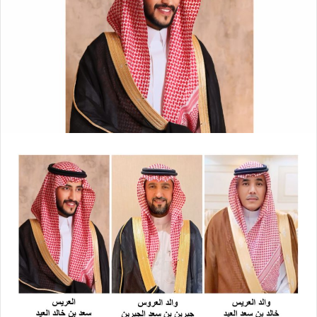
X
د
ا
إ
ل
ك
ت
ر
و
ن
ي
ا