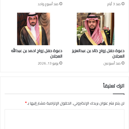
ا
منذ 3 أيام
منذ أسبوع واحد
ا
ل
ع
ع
د
ج
ا
ل
ت
ا
ا
ن
ل
م
دعوة حفل زواج خالد بن عبدالعزيز
دعوة حفل زواج احمد بن عبدالله
ا
العجلان
العجلان
د
منذ أسبوعين
يونيو 13, 2026
ي
ة
اترك تعليقاً
لن يتم نشر عنوان بريدك الإلكتروني.
الحقول الإلزامية مشار إليها بـ
*
ا
ل