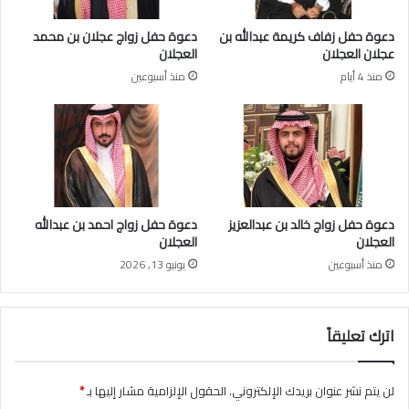
ت
ب
دعوة حفل زفاف كريمة عبدالله بن
دعوة حفل زواج عجلان بن محمد
ر
عجلان العجلان
العجلان
ع
منذ 4 أيام
منذ أسبوعين
ب
ن
ص
ف
م
ل
ي
و
دعوة حفل زواج خالد بن عبدالعزيز
دعوة حفل زواج احمد بن عبدالله
ن
العجلان
العجلان
ر
منذ أسبوعين
يونيو 13, 2026
ي
ا
ل
ل
اترك تعليقاً
ح
س
ا
لن يتم نشر عنوان بريدك الإلكتروني.
الحقول الإلزامية مشار إليها بـ
*
ب