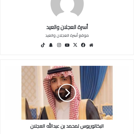
أسرة العجلان والعيد
موقع أسرة العجلان والعيد
مو
في
‫X
‫You
انس
سنا
‫Tik
قع
سب
Tu
تقرا
ب
Tok
الوي
وك
be
م
تشا
ب
ت
ا
ل
ب
ك
ا
ل
و
ر
ي
البكالوريوس لمحمد بن عبدالله العجلان
و
س