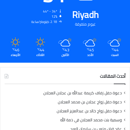
Riyadh
44º - 34º
12%
2.18 كيلومتر/ساعة
غيوم متفرقة
46
44
43
45
44
℃
℃
℃
℃
℃
السبت
الأحد
الأثنين
الثلاثاء
الأربعاء
أحدث المقالات
دعوة حفل زفاف كريمة عبدالله بن عجلان العجلان
دعوة حفل زواج عجلان بن محمد العجلان
دعوة حفل زواج خالد بن عبدالعزيز العجلان
وسمية بنت محمد العجلان في ذمة الله
عقد قران متعب بن سليمان العيد