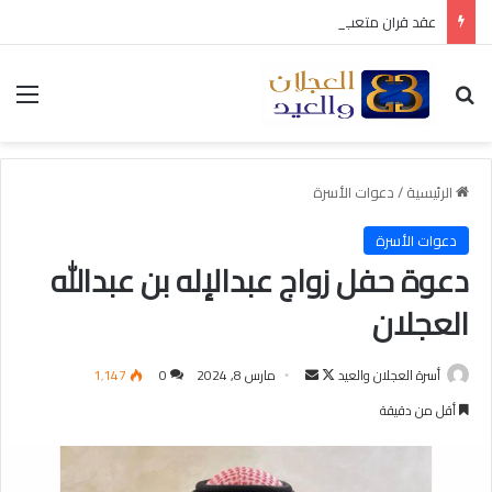
عقد قران متعب بن سليمان العيد
بحث عن
الق
الرئيسية
/
دعوات الأسرة
دعوات الأسرة
دعوة حفل زواج عبدالإله بن عبدالله
العجلان
أسرة العجلان والعيد
ت
أ
مارس 8, 2024
0
1٬147
ا
ر
أقل من دقيقة
ب
س
ع
ل
ع
ب