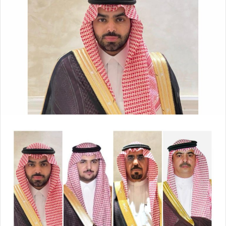
ل
ر
ى
ي
X
د
ا
إ
ل
ك
ت
ر
و
ن
ي
ا