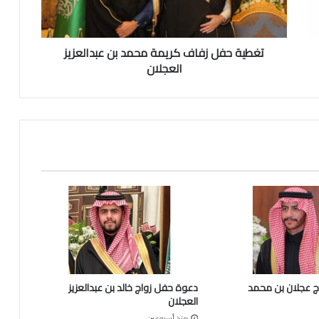
ف
ل
ز
تغطية حفل زفاف كريمة محمد بن عبدالعزيز
ف
ا
العجلان
ف
ك
ر
ي
م
ة
م
ح
م
د
ب
ن
ع
ب
 عجلان بن محمد
دعوة حفل زواج خالد بن عبدالعزيز
د
العجلان
ا
منذ أسبوعين