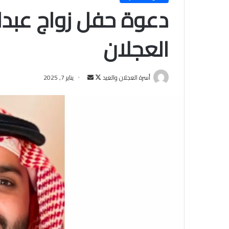
دعوة حفل زواج عبدا
العجلان
أسرة العجلان والعيد
ت
أ
يناير 7, 2025
ا
ر
ب
س
ع
ل
ع
ب
ل
ر
ى
ي
X
د
ا
إ
ل
ك
ت