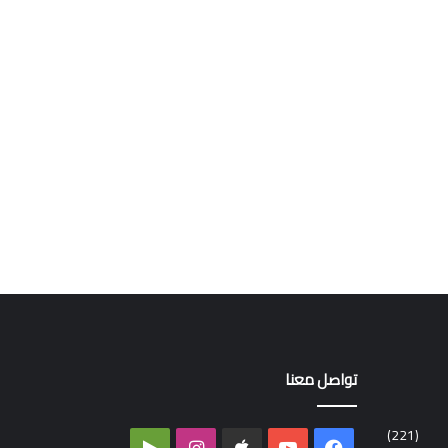
تواصل معنا
(221)
فيسبوك
‫YouTube
انستقرام
‏Google