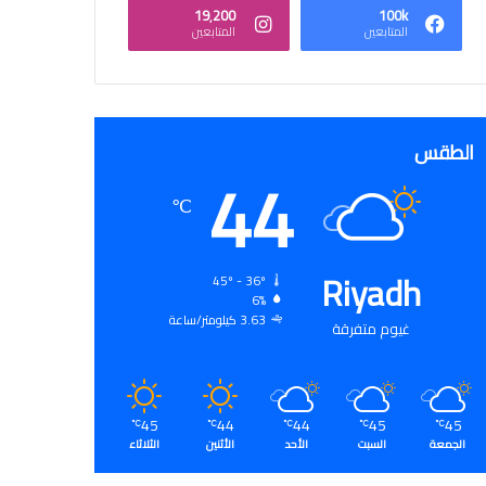
19٬200
100k
المتابعين
المتابعين
الطقس
44
℃
Riyadh
45º - 36º
6%
3.63 كيلومتر/ساعة
غيوم متفرقة
45
44
44
45
45
℃
℃
℃
℃
℃
الجمعة
السبت
الأحد
الأثنين
الثلاثاء