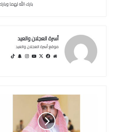
بارك الله لهما وبار
أسرة العجلان والعيد
موقع أسرة العجلان والعيد
مو
في
‫X
‫You
انس
سنا
‫Tik
قع
سب
Tu
تقرا
ب
Tok
الوي
وك
be
م
تشا
ب
ت
ف
ه
د
ب
ن
ع