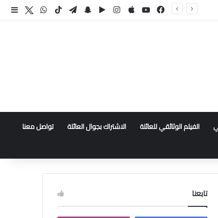
فيسبوك
‫YouTube
انستقرام
سناب تشات
تيلقرام
‫TikTok
واتساب
اكس
إضا
ي
الفيلم الوثائقي للعائلة
الاشتراك بجوال العائلة
تواصل معنا
تابعنا