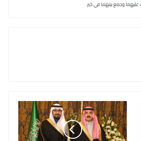
ك عليهما وجمع بينهما في خير
ت
غ
ط
ي
ة
ح