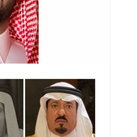
ر
و
ن
ي
ا