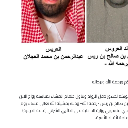
م ورحمة الله وبركاته
وتكم لحضور حفل الزواج وتناول طعام العشاء بمناسبة زواج الابن
ن صالح بن ريس -رحمه الله- وذلك بمشيئة الله تعالى مساء يوم
1446/0ﮪ الموافق 2025/01/24م في نادي منسوبي وزارة الداخلية على الدائري الشرقي (قاعة الدرعية)،
امة لأفراد الأسرة.