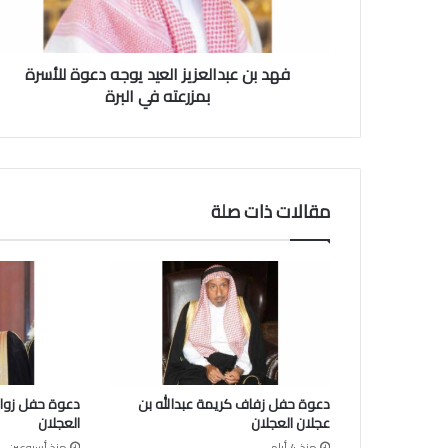
ب
د
ا
فهد بن عبدالعزيز العيد يوجه دعوة للأسرة
ل
ع
بمزرعته في البرة
ز
ي
ز
ا
ل
مقالات ذات صلة
ع
ي
د
ي
و
ج
ه
د
ع
دعوة حفل زفاف كريمة عبدالله بن
دعوة حفل زواج
و
عجلان العجلان
العجلان
ة
منذ 4 أيام
منذ أسبوعين