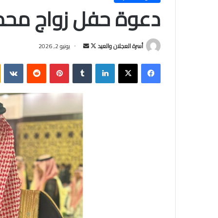
دعوة حفل زواج محمد 
أسرة العجلان والعيد
ت
أ
يونيو 2, 2026
ا
ر
فيسبوك
‫X
لينكدإن
‏Tumblr
بينتيريست
‏Reddit
‏VKontakte
ب
س
ع
ل
ع
ب
ل
ر
ى
ي
X
د
ا
إ
ل
ك
ت
ر
و