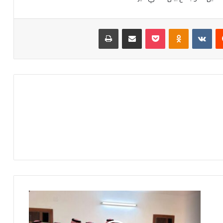
‏Reddit
‏VKontakte
Odnoklassniki
‫Pocket
مشاركة عبر البريد
طباعة
ا
ل
أ