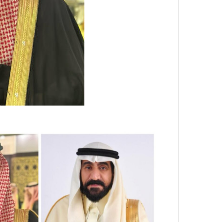
ن
ي
ا