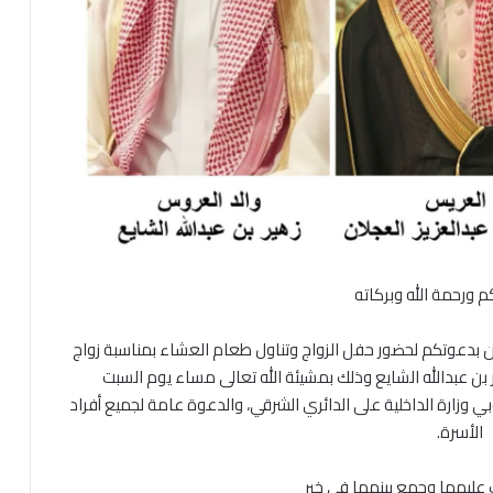
م ورحمة الله وبركاته
لان بدعوتكم لحضور حفل الزواج وتناول طعام العشاء بمناسبة زواج
 بن عبدالله الشايع وذلك بمشيئة الله تعالى مساء يوم السبت
2026/09م في نادي منسوبي وزارة الداخلية على الدائري الشرقي، والدعوة عامة لجميع أفراد
الأسرة.
ك عليهما وجمع بينهما في خير