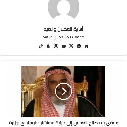
أسرة العجلان والعيد
موقع أسرة العجلان والعيد
مو
في
‫X
‫You
انس
سنا
‫Tik
قع
سب
Tu
تقرا
ب
Tok
الوي
وك
be
م
تشا
ب
ت
م
و
ض
ي
ب
ن
ت
ص
ا
موضي بنت صالح العجلان إلى مرتبة مستشار دبلوماسي بوزارة
ل