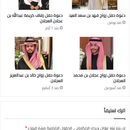
د
ع
ب
ب
دعوة حفل زواج فهد بن سعد العيد
دعوة حفل زفاف كريمة عبدالله بن
ل
د
عجلان العجلان
منذ يومين
و
ا
منذ 7 أيام
م
ل
ا
ر
س
ح
ي
م
ب
ن
و
ا
ز
ل
ا
ع
دعوة حفل زواج عجلان بن محمد
دعوة حفل زواج خالد بن عبدالعزيز
ر
ي
العجلان
العجلان
ة
د
منذ أسبوعين
منذ 3 أسابيع
ا
ل
خ
ا
اترك تعليقاً
ر
ج
ي
لن يتم نشر عنوان بريدك الإلكتروني.
الحقول الإلزامية مشار إليها بـ
*