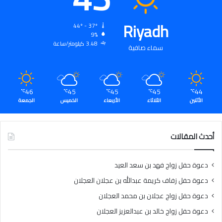
Riyadh
44º - 37º
9%
3.48 كيلومتر/ساعة
سماء صافية
46
45
45
45
44
℃
℃
℃
℃
℃
الأثنين
الثلاثاء
الأربعاء
الخميس
الجمعة
أحدث المقالات
دعوة حفل زواج فهد بن سعد العيد
دعوة حفل زفاف كريمة عبدالله بن عجلان العجلان
دعوة حفل زواج عجلان بن محمد العجلان
دعوة حفل زواج خالد بن عبدالعزيز العجلان