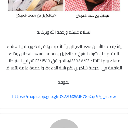
السلام عليكم ورحمة الله وبركاته
يتشرف عبدالله بن سعد العجلان وأبنائه بدعوتكم لحضور حفل العشاء
المقام على شرف الشيخ عبدالعزيز بن محمد السعد العجلان وذلك
مساء يوم الثلاثاء ١٤٤٥/٠٨/٢٤ﮪ الموافق ٢٠٢٤/٠٣/٠٥م في استراحتنا
الواقعة في الدرعية شاكرين لكم تلبية الدعوة، والدعوة عامة للأسرة.
الموقع
https://maps.app.goo.gl/DS22UiXWdG7G5Cqc9?g_st=iw