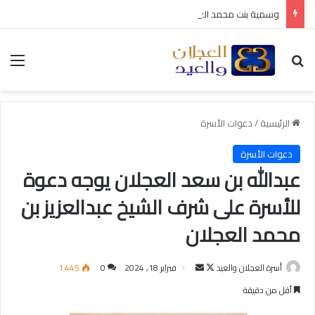
وسمية بنت محمد العجلان في ذمة الله
بحث عن
الق
الرئيسية
/
دعوات الأسرة
دعوات الأسرة
عبدالله بن سعد العجلان يوجه دعوة
للأسرة على شرف الشيخ عبدالعزيز بن
محمد العجلان
أسرة العجلان والعيد
ت
أ
فبراير 18, 2024
0
1٬445
ا
ر
أقل من دقيقة
ب
س