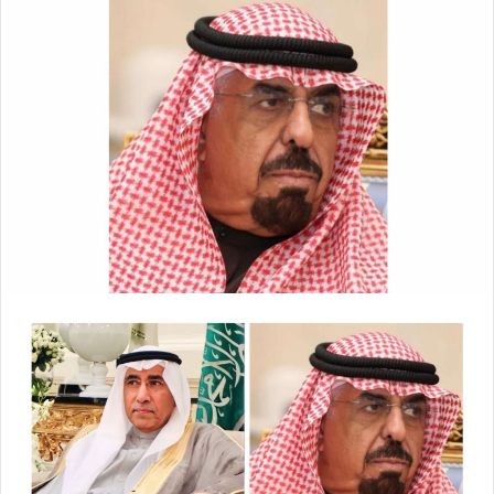
ع
ل
ع
ب
ل
ر
ى
ي
X
د
ا
إ
ل
ك
ت
ر
و
ن
ي
ا