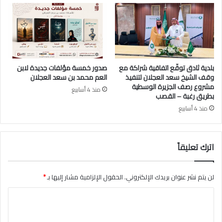
د
ه
ا
ل
ع
ج
ل
ا
بلدية ثادق توقّع اتفاقية شراكة مع
صدور خمسة مؤلفات جديدة لابن
ن
وقف الشيخ سعد العجلان لتنفيذ
العم محمد بن سعد العجلان
مشروع رصف الجزيرة الوسطية
منذ 4 أسابيع
بطريق رغبة – القصب
منذ 4 أسابيع
اترك تعليقاً
لن يتم نشر عنوان بريدك الإلكتروني.
الحقول الإلزامية مشار إليها بـ
*
ا
ل