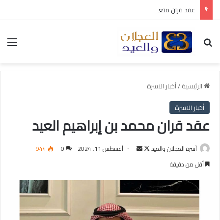
عقد قران متعب بن سليمان العيد
بحث عن
الق
الرئيسية
/
أخبار الاسرة
أخبار الاسرة
عقد قران محمد بن إبراهيم العيد
أسرة العجلان والعيد
ت
أ
أغسطس 11, 2024
0
944
ا
ر
أقل من دقيقة
ب
س
ع
ل
ع
ب
ل
ر
ى
ي