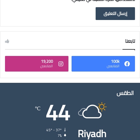
تابعنا
19٬200
100k
المتابعين
المتابعين
الطقس
44
℃
Riyadh
45º - 37º
7%