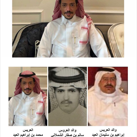
X
د
ا
إ
ل
ك
ت
ر
و
ن
ي
ا