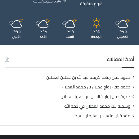
5.94 كيلومتر/ساعة
غيوم متفرقة
45
44
44
45
45
℃
℃
℃
℃
℃
الخميس
الجمعة
السبت
الأحد
الأثنين
أحدث المقالات
دعوة حفل زفاف كريمة عبدالله بن عجلان العجلان
دعوة حفل زواج عجلان بن محمد العجلان
دعوة حفل زواج خالد بن عبدالعزيز العجلان
وسمية بنت محمد العجلان في ذمة الله
عقد قران متعب بن سليمان العيد