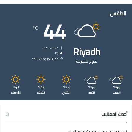
الطقس
44
℃
Riyadh
44º - 37º
7%
3.22 كيلومتر/ساعة
غيوم متفرقة
46
44
44
44
44
℃
℃
℃
℃
℃
السبت
الأحد
الأثنين
الثلاثاء
الأربعاء
أحدث المقالات
دعوة حفل زواج فهد بن سعد العيد