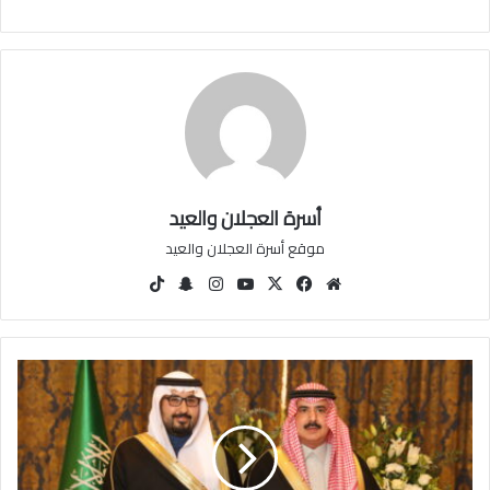
أسرة العجلان والعيد
موقع أسرة العجلان والعيد
مو
في
‫X
‫You
انس
سنا
‫Tik
قع
سب
Tu
تقرا
ب
Tok
الوي
وك
be
م
تشا
ب
ت
ت
غ
ط
ي
ة
ح