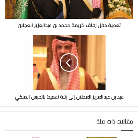
ف
ل
ز
تغطية حفل زفاف كريمة محمد بن عبدالعزيز العجلان
ف
ا
ف
ع
ك
ي
ر
د
ي
ب
م
ن
ة
ع
م
ب
ح
د
م
ا
د
عيد بن عبدالعزيز العجلان إلى رتبة (عميد) بالحرس الملكي
ل
ب
ع
ن
ز
ع
ي
مقالات ذات صلة
ب
ز
د
ا
ا
ل