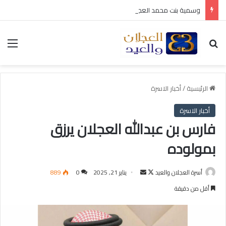
وسمية بنت محمد العجلان في ذمة الله
بحث عن
الق
الرئيسية
/
أخبار الاسرة
أخبار الاسرة
فارس بن عبدالله العجلان يرزق
بمولوده
أسرة العجلان والعيد
ت
أ
يناير 21, 2025
0
889
ا
ر
أقل من دقيقة
ب
س
ع
ل
ع
ب