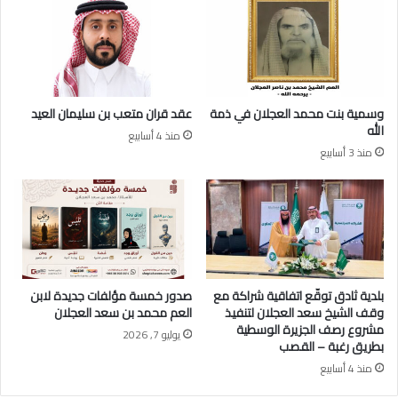
ل
ع
ع
ج
ز
ل
ي
ا
ز
ن
ا
إ
وسمية بنت محمد العجلان في ذمة
عقد قران متعب بن سليمان العيد
ل
ل
الله
منذ 4 أسابيع
ع
ى
منذ 3 أسابيع
ج
ر
ل
ت
ا
ب
ن
ة
(
ع
م
ي
بلدية ثادق توقّع اتفاقية شراكة مع
صدور خمسة مؤلفات جديدة لابن
د
وقف الشيخ سعد العجلان لتنفيذ
العم محمد بن سعد العجلان
)
مشروع رصف الجزيرة الوسطية
يوليو 7, 2026
ب
بطريق رغبة – القصب
ا
منذ 4 أسابيع
ل