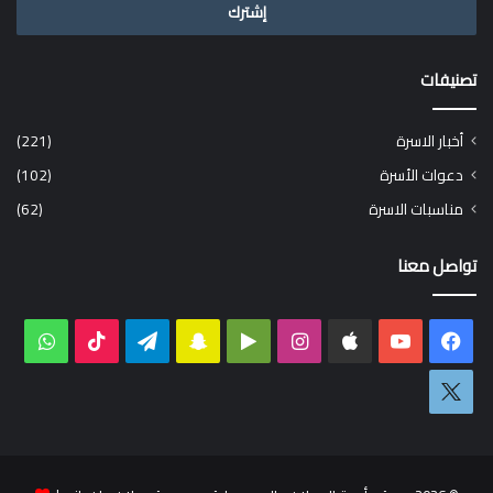
تصنيفات
أخبار الاسرة
(221)
دعوات الأسرة
(102)
مناسبات الاسرة
(62)
تواصل معنا
فيسبوك
‫YouTube
انستقرام
‏Google
سناب
تيلقرام
‫TikTok
واتس
Play
تشات
اكس