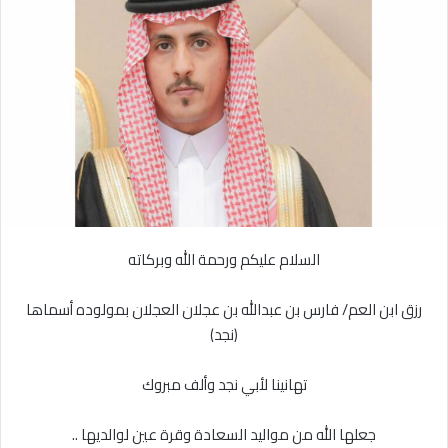
ل
ر
ى
ي
X
د
ا
إ
ل
ك
ت
ر
و
ن
السلام عليكم ورحمة الله وبركاته
ي
ا
رزق ابن العم/ فارس بن عبدالله بن عجلان العجلان بمولوده أسماها
(نجد)
تهانينا لأبي نجد وألف مبروك
جعلها الله من مواليد السعادة وقرة عين لوالديها ..