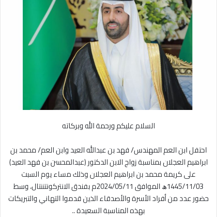
ل
ر
ى
ي
X
د
ا
إ
ل
ك
ت
ر
و
ن
السلام عليكم ورحمة الله وبركاته
ي
ا
احتفل ابن العم المهندس/ فهد بن عبدالله العيد وابن العم/ محمد بن
ابراهيم العجلان بمناسبة زواج الابن الدكتور (عبدالمحسن بن فهد العيد)
على كريمة محمد بن ابراهيم العجلان وذلك مساء يوم السبت
1445/11/03ﮪ الموافق 2024/05/11م بفندق الانتركونتننتال، وسط
حضور عدد من أفراد الأسرة والأصدقاء الذين قدموا التهاني والتبريكات
بهذه المناسبة السعيدة ..