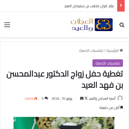
بلدية ثادق توقّع اتفاقية شراكة مع وقف الشيخ سعد العجلان لتنفيذ مشروع رصف الجزيرة الوسطية بطريق رغبة – القصب
بحث عن
الق
الرئيسية
/
مناسبات الاسرة
مناسبات الاسرة
تغطية حفل زواج الدكتور عبدالمحسن
بن فهد العيد
أسرة العجلان والعيد
ت
أ
يونيو 10, 2024
0
2٬446
ا
ر
أقل من دقيقة
ب
س
ع
ل
ع
ب