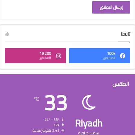
تابعنا
19٬200
100k
المتابعين
المتابعين
الطقس
33
℃
Riyadh
44º - 33º
12%
2.43 كيلومتر/ساعة
سماء صافية