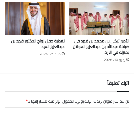
ا
ل
ر
ح
م
ن
ا
الأمير تركي بن محمد بن فهد في
تغطية حفل زواج الدكتور فهد بن
ل
ضيافة عبدالله بن عبدالعزيز العجلان
عبدالعزيز العيد
ع
بمنزله في البرة
مايو 21, 2026
ج
يونيو 10, 2026
ل
ا
ن
اترك تعليقاً
لن يتم نشر عنوان بريدك الإلكتروني.
الحقول الإلزامية مشار إليها بـ
*
ا
ل
ت