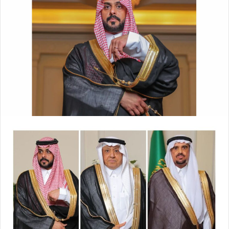
ل
ر
ى
ي
X
د
ا
إ
ل
ك
ت
ر
و
ن
ي
ا