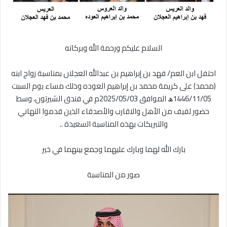
السلام عليكم ورحمة الله وبركاته
احتفل ابن العم/ فهد بن إبراهيم بن عبدالله العجلان بمناسبة زواج ابنه
(محمد) على كريمة محمد بن إبراهيم العوده وذلك مساء يوم السبت
1446/11/05ﮪ الموافق 2025/05/03م في فندق الشيرتون، وسط
حضور لفيف من الأهل والاقارب والأصدقاء الذين قدموا التهاني
والتبريكات بهذه المناسبة السعيدة ..
‏بارك الله لهما وبارك عليهما وجمع بينهما في خير
صور من المناسبة