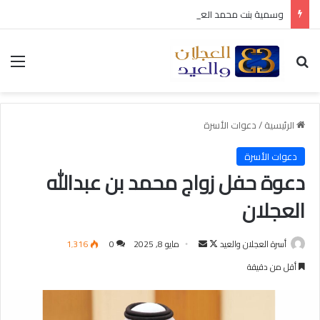
وسمية بنت محمد العجلان في ذمة الله
بحث عن
الق
الرئيسية
/
دعوات الأسرة
دعوات الأسرة
دعوة حفل زواج محمد بن عبدالله
العجلان
أسرة العجلان والعيد
ت
أ
مايو 8, 2025
0
1٬316
ا
ر
أقل من دقيقة
ب
س
ع
ل
ع
ب