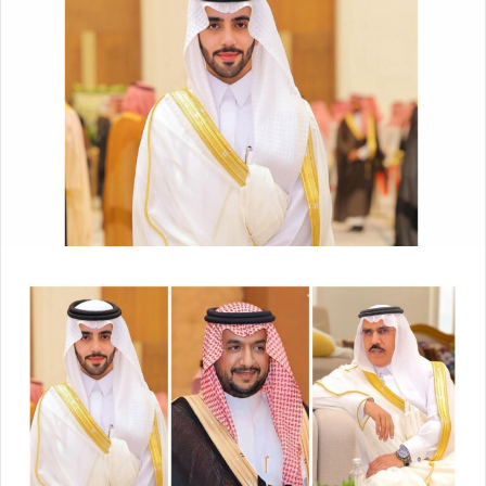
ل
ر
ى
ي
X
د
ا
إ
ل
ك
ت
ر
و
ن
ي
ا