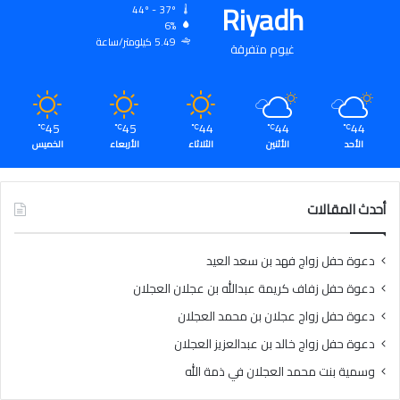
Riyadh
44º - 37º
6%
5.49 كيلومتر/ساعة
غيوم متفرقة
45
45
44
44
44
℃
℃
℃
℃
℃
الأحد
الأثنين
الثلاثاء
الأربعاء
الخميس
أحدث المقالات
دعوة حفل زواج فهد بن سعد العيد
دعوة حفل زفاف كريمة عبدالله بن عجلان العجلان
دعوة حفل زواج عجلان بن محمد العجلان
دعوة حفل زواج خالد بن عبدالعزيز العجلان
وسمية بنت محمد العجلان في ذمة الله