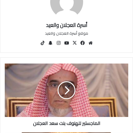
أسرة العجلان والعيد
موقع أسرة العجلان والعيد
مو
في
‫X
‫You
انس
سنا
‫Tik
قع
سب
Tu
تقرا
ب
Tok
الوي
وك
be
م
تشا
ب
ت
ا
ل
م
ا
ج
س
ت
ي
ر
الماجستير للهنوف بنت سعد العجلان
ل
ل